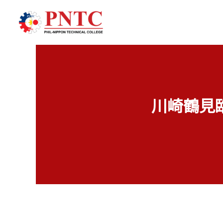
内
容
を
ス
キ
ッ
プ
川崎鶴見